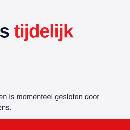
is
tijdelijk
ken is momenteel gesloten door
ens.