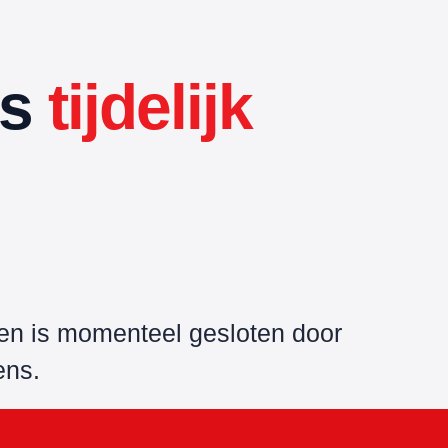
is
tijdelijk
ken is momenteel gesloten door
ens.